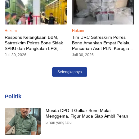
Hukum
Hukum
Respons Kelangkaan BBM,
Tim URC Satreskrim Polres
Satreskrim Polres Bone Sidak
Bone Amankan Empat Pelaku
SPBU dan Pangkalan LPG,
Pencurian Aset PLN, Kerugian
AKP Alvin Aji Imbau Pengelola
Ditaksir Capai Rp 3 Milyar
Juli 30, 2026
Juli 30, 2026
SPBU Agar Distribusi BBM
Tepat Sasaran
Selengkapnya
Politik
Musda DPD II Golkar Bone Mulai
Menggema, Figur Muda Siap Ambil Peran
5 hari yang lalu