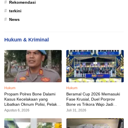
#
Rekomendasi
#
terkini
#
News
Hukum & Kriminal
Hukum
Hukum
Propam Polres Bone Dalami
Beramal Cup 2026 Memasuki
Kasus Kecelakaan yang
Fase Krusial, Duel Porprov
Libatkan Oknum Polisi, Pelaku
Bone vs Trikora Wajo Jadi
Sudah Diamankan
Sorotan Malam Ini
Agustus 6, 2026
Juli 31, 2026