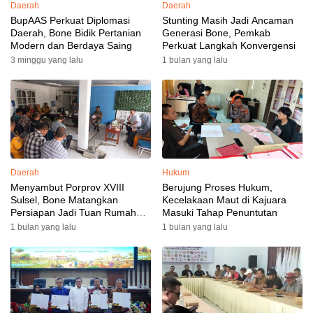
Daerah
Daerah
BupAAS Perkuat Diplomasi
Stunting Masih Jadi Ancaman
Daerah, Bone Bidik Pertanian
Generasi Bone, Pemkab
Modern dan Berdaya Saing
Perkuat Langkah Konvergensi
3 minggu yang lalu
1 bulan yang lalu
Daerah
Hukum
Menyambut Porprov XVIII
Berujung Proses Hukum,
Sulsel, Bone Matangkan
Kecelakaan Maut di Kajuara
Persiapan Jadi Tuan Rumah
Masuki Tahap Penuntutan
yang Berkesan: Wakil Bupati
1 bulan yang lalu
1 bulan yang lalu
Perkuat Koordinasi, Dispora
Targetkan Venue dan
Akomodasi Rampung