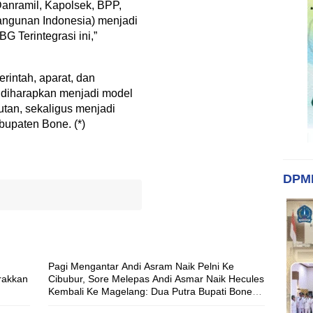
Danramil, Kapolsek, BPP,
ngunan Indonesia) menjadi
 Terintegrasi ini,”
rintah, aparat, dan
 diharapkan menjadi model
utan, sekaligus menjadi
upaten Bone. (*)
DPM
Pagi Mengantar Andi Asram Naik Pelni Ke
rakkan
Cibubur, Sore Melepas Andi Asmar Naik Hecules
Kembali Ke Magelang: Dua Putra Bupati Bone
Berangkat dengan Misi Berbeda, Pesannya