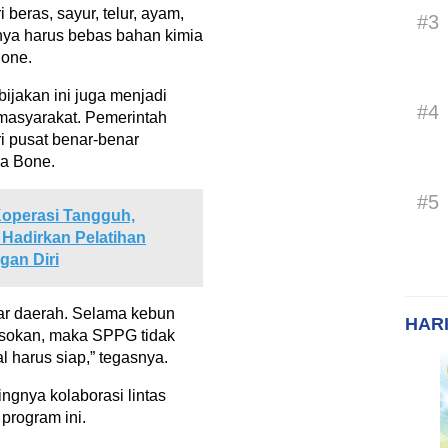
beras, sayur, telur, ayam,
#3
ya harus bebas bahan kimia
Bone.
ijakan ini juga menjadi
#4
masyarakat. Pemerintah
i pusat benar-benar
ga Bone.
#5
operasi Tangguh,
Hadirkan Pelatihan
an Diri
luar daerah. Selama kebun
HARI
okan, maka SPPG tidak
l harus siap,” tegasnya.
gnya kolaborasi lintas
program ini.