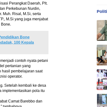
sasi Perangkat Daerah, Plt.
dan Perkebunan Nurdin,
Polit
. Muh. Risal, M.Si, serta
., M.Si yang juga menjabat
 Bone.
 Pendidikan Bone
ndadak, 100 Kepala
enjadi contoh nyata petani
del pertanian yang
hasil pembelajaran saat
nisi operator.
ng. Setelah kembali ke desa
a implementasikan pola itu
jabat Camat Barebbo dan
,” tambahnya.