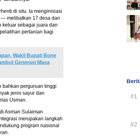
enti di situ. Ia menginisiasi
o — melibatkan 17 desa dan
 keluar sebagai juara dan
pelatihan pertanian bagi
pan, Wakil Bupati Bone
Sambut Generasi Masa
Beri
n bahkan perguruan tinggi
nyak jenis sayur dan
#1
jelas Usman.
ndi Asman Sulaiman
tegrasi merupakan langkah
#2
endukung program nasional
ran.