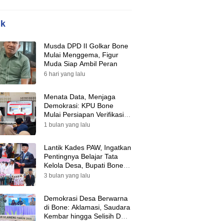
ik
Musda DPD II Golkar Bone
Mulai Menggema, Figur
Muda Siap Ambil Peran
6 hari yang lalu
Menata Data, Menjaga
Demokrasi: KPU Bone
Mulai Persiapan Verifikasi
Partai Politik Menuju Pemilu
1 bulan yang lalu
2029
Lantik Kades PAW, Ingatkan
Pentingnya Belajar Tata
Kelola Desa, Bupati Bone:
Tak Ada Lagi Kubu,
3 bulan yang lalu
Saatnya Bersatu Bangun
Desa
Demokrasi Desa Berwarna
di Bone: Aklamasi, Saudara
Kembar hingga Selisih Dua