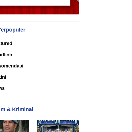
Terpopuler
tured
dline
komendasi
kini
ws
m & Kriminal