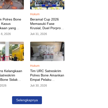
Hukum
m Polres Bone
Beramal Cup 2026
i Kasus
Memasuki Fase
akaan yang
Krusial, Duel Porprov
kan Oknum
Bone vs Trikora Wajo
 6, 2026
Juli 31, 2026
, Pelaku Sudah
Jadi Sorotan Malam
nkan
Ini
Hukum
ns Kelangkaan
Tim URC Satreskrim
atreskrim
Polres Bone Amankan
 Bone Sidak
Empat Pelaku
dan Pangkalan
Pencurian Aset PLN,
, 2026
Juli 30, 2026
KP Alvin Aji
Kerugian Ditaksir
Pengelola
Capai Rp 3 Milyar
gar Distribusi
Selengkapnya
epat Sasaran