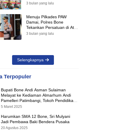
Suara Warnai Pilkades PAW
3 bulan yang lalu
2026
Menuju Pilkades PAW
Damai, Polres Bone
Tekankan Persatuan di Atas
Perbedaan Pilihan
3 bulan yang lalu
Selengkapnya
ta Terpopuler
Bupati Bone Andi Asman Sulaiman
Melayat ke Kediaman Almarhum Andi
Pamelleri Patimbangi, Tokoh Pendidikan
Kabupaten Bone
5 Maret 2025
Harumkan SMA 12 Bone, Sri Mulyani
Jadi Pembawa Baki Bendera Pusaka
20 Agustus 2025