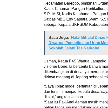
Kecamatan Barebbo, pimpinan Organi
Kadis Tanaman Pangan Hortikultura 
S.P., M.Si, Kadis Ketahanan Pangan Ir
Satgas MBG Edy Saputra Syam, S.STP
sebagai Kepala BKPSDM Kabupaten
Baca Juga:
Halal Bihalal Dinas
Diwarnai Pemeriksaan Urine Me
Sekolah Jalani Tes Narkoba
Usman, Ketua P4S Wanua Lampoko, m
visioner Bone. Ia bercerita bahwa mo
dikembangkan di desanya merupakan 
dirinya magang di Jepang sebagai tek
“Saya jiplak model pertanian di Jepa
dan terpilih menjadi kepala desa, say
di sini,” ungkap Usman.
“Saat itu Pak Andi Asman masih men
beliau langsung mendukung ide kami