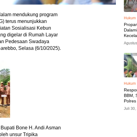
alam mendukung program
Hukum
BG) terus menunjukkan
Propa
iatan Sosialisasi Kebun
Dalam
ng digelar di Rumah Layar
Kecel
Libat
 dan Pedesaan Swadaya
Agustus
Polisi
rebbo, Selasa (6/10/2025).
Diama
Hukum
Respo
BBM, S
Polres
SPBU 
Juli 30
LPG, A
Imbau 
SPBU A
h Bupati Bone H. Andi Asman
BBM T
oleh unsur Tripika