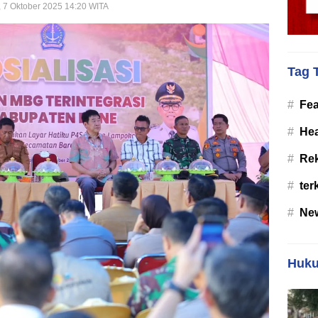
, 7 Oktober 2025 14:20 WITA
Tag 
#
Fea
#
Hea
#
Re
#
ter
#
Ne
Huku