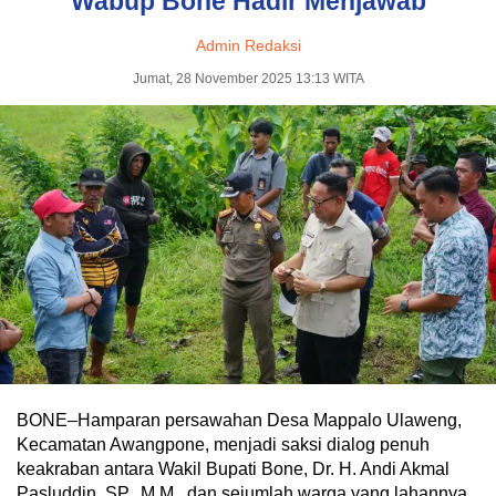
Wabup Bone Hadir Menjawab
Admin Redaksi
Jumat, 28 November 2025 13:13 WITA
BONE–Hamparan persawahan Desa Mappalo Ulaweng,
Kecamatan Awangpone, menjadi saksi dialog penuh
keakraban antara Wakil Bupati Bone, Dr. H. Andi Akmal
Pasluddin, SP., M.M., dan sejumlah warga yang lahannya