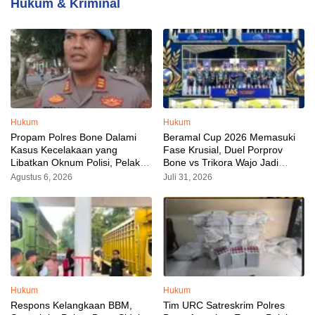
Hukum & Kriminal
Hukum
Hukum
Propam Polres Bone Dalami
Beramal Cup 2026 Memasuki
Kasus Kecelakaan yang
Fase Krusial, Duel Porprov
Libatkan Oknum Polisi, Pelaku
Bone vs Trikora Wajo Jadi
Sudah Diamankan
Sorotan Malam Ini
Agustus 6, 2026
Juli 31, 2026
Hukum
Hukum
Respons Kelangkaan BBM,
Tim URC Satreskrim Polres