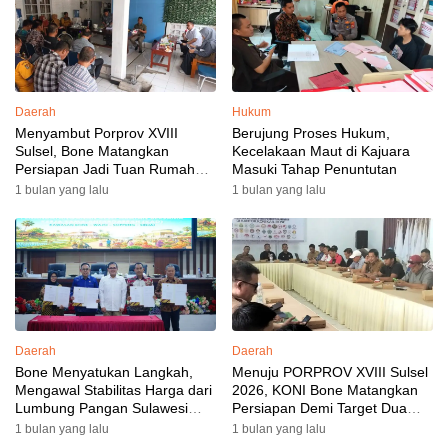
Daerah
Hukum
Menyambut Porprov XVIII
Berujung Proses Hukum,
Sulsel, Bone Matangkan
Kecelakaan Maut di Kajuara
Persiapan Jadi Tuan Rumah
Masuki Tahap Penuntutan
yang Berkesan: Wakil Bupati
1 bulan yang lalu
1 bulan yang lalu
Perkuat Koordinasi, Dispora
Targetkan Venue dan
Akomodasi Rampung
Daerah
Daerah
Bone Menyatukan Langkah,
Menuju PORPROV XVIII Sulsel
Mengawal Stabilitas Harga dari
2026, KONI Bone Matangkan
Lumbung Pangan Sulawesi
Persiapan Demi Target Dua
Selatan
Besar
1 bulan yang lalu
1 bulan yang lalu