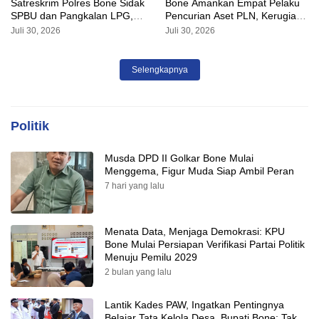
Satreskrim Polres Bone Sidak
Bone Amankan Empat Pelaku
SPBU dan Pangkalan LPG,
Pencurian Aset PLN, Kerugian
AKP Alvin Aji Imbau Pengelola
Ditaksir Capai Rp 3 Milyar
Juli 30, 2026
Juli 30, 2026
SPBU Agar Distribusi BBM
Tepat Sasaran
Selengkapnya
Politik
Musda DPD II Golkar Bone Mulai
Menggema, Figur Muda Siap Ambil Peran
7 hari yang lalu
Menata Data, Menjaga Demokrasi: KPU
Bone Mulai Persiapan Verifikasi Partai Politik
Menuju Pemilu 2029
2 bulan yang lalu
Lantik Kades PAW, Ingatkan Pentingnya
Belajar Tata Kelola Desa, Bupati Bone: Tak