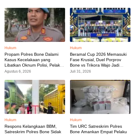
Hukum
Hukum
Propam Polres Bone Dalami
Beramal Cup 2026 Memasuki
Kasus Kecelakaan yang
Fase Krusial, Duel Porprov
Libatkan Oknum Polisi, Pelaku
Bone vs Trikora Wajo Jadi
Sudah Diamankan
Sorotan Malam Ini
Agustus 6, 2026
Juli 31, 2026
Hukum
Hukum
Respons Kelangkaan BBM,
Tim URC Satreskrim Polres
Satreskrim Polres Bone Sidak
Bone Amankan Empat Pelaku