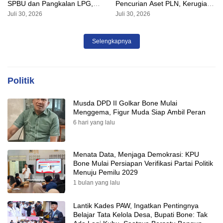
SPBU dan Pangkalan LPG,
Pencurian Aset PLN, Kerugian
AKP Alvin Aji Imbau Pengelola
Ditaksir Capai Rp 3 Milyar
Juli 30, 2026
Juli 30, 2026
SPBU Agar Distribusi BBM
Tepat Sasaran
Selengkapnya
Politik
Musda DPD II Golkar Bone Mulai
Menggema, Figur Muda Siap Ambil Peran
6 hari yang lalu
Menata Data, Menjaga Demokrasi: KPU
Bone Mulai Persiapan Verifikasi Partai Politik
Menuju Pemilu 2029
1 bulan yang lalu
Lantik Kades PAW, Ingatkan Pentingnya
Belajar Tata Kelola Desa, Bupati Bone: Tak