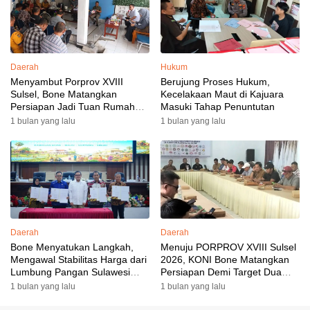
Daerah
Hukum
Menyambut Porprov XVIII
Berujung Proses Hukum,
Sulsel, Bone Matangkan
Kecelakaan Maut di Kajuara
Persiapan Jadi Tuan Rumah
Masuki Tahap Penuntutan
yang Berkesan: Wakil Bupati
1 bulan yang lalu
1 bulan yang lalu
Perkuat Koordinasi, Dispora
Targetkan Venue dan
Akomodasi Rampung
Daerah
Daerah
Bone Menyatukan Langkah,
Menuju PORPROV XVIII Sulsel
Mengawal Stabilitas Harga dari
2026, KONI Bone Matangkan
Lumbung Pangan Sulawesi
Persiapan Demi Target Dua
Selatan
Besar
1 bulan yang lalu
1 bulan yang lalu