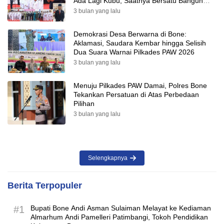
Ada Lagi Kubu, Saatnya Bersatu Bangun
Desa
3 bulan yang lalu
Demokrasi Desa Berwarna di Bone:
Aklamasi, Saudara Kembar hingga Selisih
Dua Suara Warnai Pilkades PAW 2026
3 bulan yang lalu
Menuju Pilkades PAW Damai, Polres Bone
Tekankan Persatuan di Atas Perbedaan
Pilihan
3 bulan yang lalu
Selengkapnya
Berita Terpopuler
#1
Bupati Bone Andi Asman Sulaiman Melayat ke Kediaman
Almarhum Andi Pamelleri Patimbangi, Tokoh Pendidikan