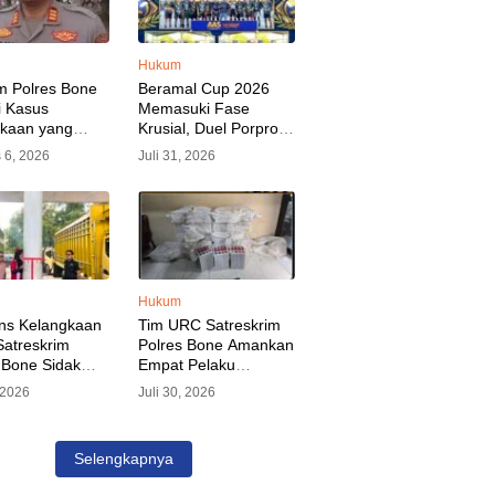
Hukum
m Polres Bone
Beramal Cup 2026
i Kasus
Memasuki Fase
akaan yang
Krusial, Duel Porprov
kan Oknum
Bone vs Trikora Wajo
 6, 2026
Juli 31, 2026
, Pelaku Sudah
Jadi Sorotan Malam
nkan
Ini
Hukum
ns Kelangkaan
Tim URC Satreskrim
atreskrim
Polres Bone Amankan
 Bone Sidak
Empat Pelaku
dan Pangkalan
Pencurian Aset PLN,
, 2026
Juli 30, 2026
KP Alvin Aji
Kerugian Ditaksir
Pengelola
Capai Rp 3 Milyar
gar Distribusi
Selengkapnya
epat Sasaran