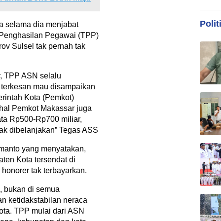
Polit
a selama dia menjabat
 Penghasilan Pegawai (TPP)
ov Sulsel tak pernah tak
r, TPP ASN selalu
n terkesan mau disampaikan
rintah Kota (Pemkot)
al Pemkot Makassar juga
ata Rp500-Rp700 miliar,
dak dibelanjakan” Tegas ASS
manto yang menyatakan,
ten Kota tersendat di
honorer tak terbayarkan.
, bukan di semua
n ketidakstabilan neraca
ta. TPP mulai dari ASN