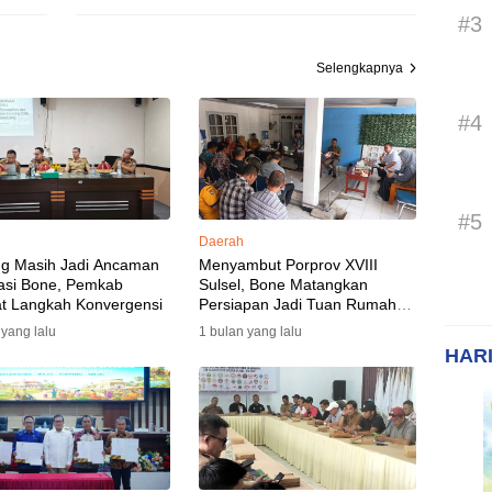
#3
Selengkapnya
#4
#5
Daerah
ng Masih Jadi Ancaman
Menyambut Porprov XVIII
asi Bone, Pemkab
Sulsel, Bone Matangkan
t Langkah Konvergensi
Persiapan Jadi Tuan Rumah
yang Berkesan: Wakil Bupati
 yang lalu
1 bulan yang lalu
Perkuat Koordinasi, Dispora
HARI
Targetkan Venue dan
Akomodasi Rampung