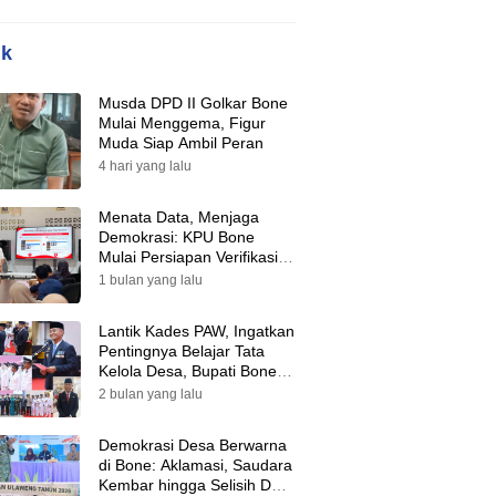
ik
Musda DPD II Golkar Bone
Mulai Menggema, Figur
Muda Siap Ambil Peran
4 hari yang lalu
Menata Data, Menjaga
Demokrasi: KPU Bone
Mulai Persiapan Verifikasi
Partai Politik Menuju Pemilu
1 bulan yang lalu
2029
Lantik Kades PAW, Ingatkan
Pentingnya Belajar Tata
Kelola Desa, Bupati Bone:
Tak Ada Lagi Kubu,
2 bulan yang lalu
Saatnya Bersatu Bangun
Desa
Demokrasi Desa Berwarna
di Bone: Aklamasi, Saudara
Kembar hingga Selisih Dua