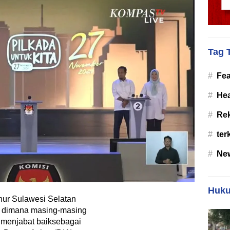
Tag 
#
Fea
#
Hea
#
Re
#
ter
#
Ne
Huku
ur Sulawesi Selatan
u, dimana masing-masing
 menjabat baiksebagai