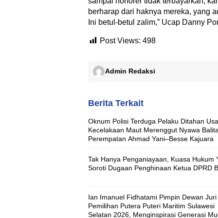
sampai honorer tidak terbayarkan, k
berharap dari haknya mereka, yang a
Ini betul-betul zalim,” Ucap Danny P
Post Views:
498
Admin Redaksi
Berita Terkait
Oknum Polisi Terduga Pelaku Ditahan Usa
Kecelakaan Maut Merenggut Nyawa Balita
Perempatan Ahmad Yani–Besse Kajuara
Tak Hanya Penganiayaan, Kuasa Hukum Y
Soroti Dugaan Penghinaan Ketua DPRD 
Ian Imanuel Fidhatami Pimpin Dewan Juri
Pemilihan Putera Puteri Maritim Sulawesi
Selatan 2026, Menginspirasi Generasi M