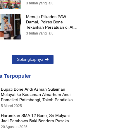
Suara Warnai Pilkades PAW
3 bulan yang lalu
2026
Menuju Pilkades PAW
Damai, Polres Bone
Tekankan Persatuan di Atas
Perbedaan Pilihan
3 bulan yang lalu
Selengkapnya
ta Terpopuler
Bupati Bone Andi Asman Sulaiman
Melayat ke Kediaman Almarhum Andi
Pamelleri Patimbangi, Tokoh Pendidikan
Kabupaten Bone
5 Maret 2025
Harumkan SMA 12 Bone, Sri Mulyani
Jadi Pembawa Baki Bendera Pusaka
20 Agustus 2025