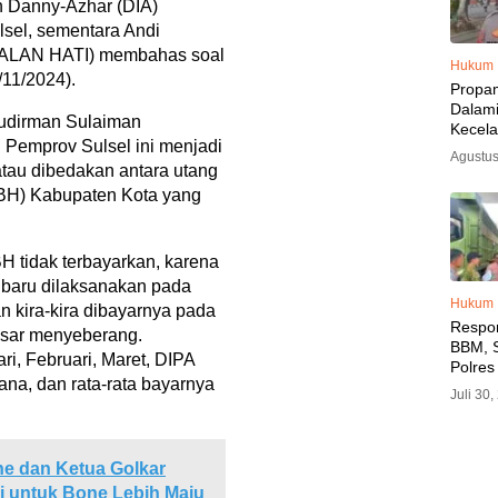
n Danny-Azhar (DIA)
sel, sementara Andi
DALAN HATI) membahas soal
Hukum
/11/2024).
Propa
Dalam
udirman Sulaiman
Kecel
 Pemprov Sulsel ini menjadi
Libat
Agustus
Polisi
 atau dibedakan antara utang
Diama
BH) Kabupaten Kota yang
BH tidak terbayarkan, karena
an baru dilaksanakan pada
Hukum
 kira-kira dibayarnya pada
Respo
esar menyeberang.
BBM, S
ri, Februari, Maret, DIPA
Polres
ana, dan rata-rata bayarnya
SPBU 
Juli 30
LPG, A
Imbau 
SPBU A
BBM T
ne dan Ketua Golkar
i untuk Bone Lebih Maju