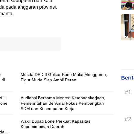
arena kabupaten dan kota
da pada anggaran provinsi.
omanto.
i
Musda DPD II Golkar Bone Mulai Menggema,
Beri
 di
Figur Muda Siap Ambil Peran
#1
uli
Audiensi Bersama Menteri Ketenagakerjaan,
Bone
Pemerintahan BerAmal Fokus Kembangkan
SDM dan Kesempatan Kerja
#2
Wakil Bupati Bone Perkuat Kapasitas
Kepemimpinan Daerah
uda