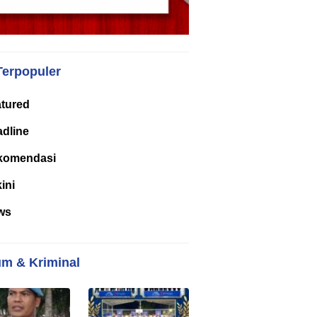
Terpopuler
tured
dline
komendasi
kini
ws
m & Kriminal