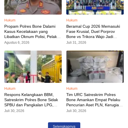
Hukum
Hukum
Propam Polres Bone Dalami
Beramal Cup 2026 Memasuki
Kasus Kecelakaan yang
Fase Krusial, Duel Porprov
Libatkan Oknum Polisi, Pelaku
Bone vs Trikora Wajo Jadi
Sudah Diamankan
Sorotan Malam Ini
Agustus 6, 2026
Juli 31, 2026
Hukum
Hukum
Respons Kelangkaan BBM,
Tim URC Satreskrim Polres
Satreskrim Polres Bone Sidak
Bone Amankan Empat Pelaku
SPBU dan Pangkalan LPG,
Pencurian Aset PLN, Kerugian
AKP Alvin Aji Imbau Pengelola
Ditaksir Capai Rp 3 Milyar
Juli 30, 2026
Juli 30, 2026
SPBU Agar Distribusi BBM
Tepat Sasaran
Selengkapnya