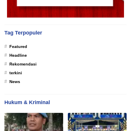
Tag Terpopuler
#
Featured
#
Headline
#
Rekomendasi
#
terkini
#
News
Hukum & Kriminal