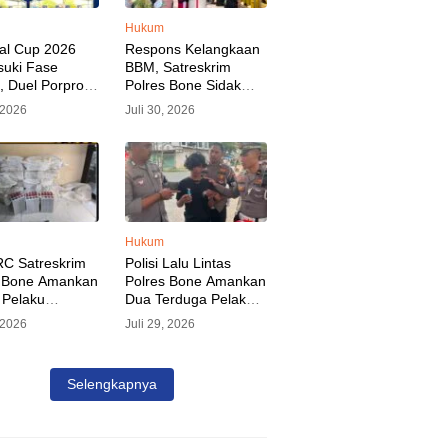
Hukum
al Cup 2026
Respons Kelangkaan
uki Fase
BBM, Satreskrim
l, Duel Porprov
Polres Bone Sidak
s Trikora Wajo
SPBU dan Pangkalan
, 2026
Juli 30, 2026
orotan Malam
LPG, AKP Alvin Aji
Imbau Pengelola
SPBU Agar Distribusi
BBM Tepat Sasaran
Hukum
C Satreskrim
Polisi Lalu Lintas
s Bone Amankan
Polres Bone Amankan
 Pelaku
Dua Terduga Pelaku
ian Aset PLN,
Penyalahgunaan
, 2026
Juli 29, 2026
an Ditaksir
Sabu Saat Razia
Rp 3 Milyar
Kendaraan
Selengkapnya