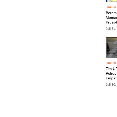
Hukum
Beram
Memas
Krusia
Bone v
Juli 31
Jadi S
Ini
Hukum
Tim UR
Polre
Empat
Pencur
Juli 30
Kerugi
Capai 