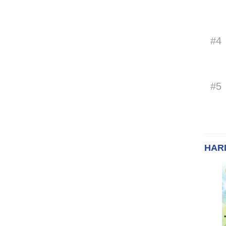
#4
#5
HARI