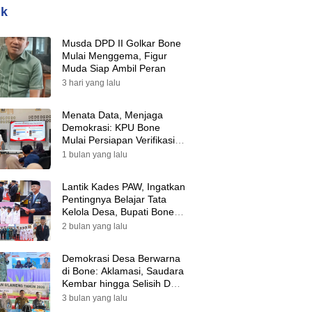
ik
Musda DPD II Golkar Bone
Mulai Menggema, Figur
Muda Siap Ambil Peran
3 hari yang lalu
Menata Data, Menjaga
Demokrasi: KPU Bone
Mulai Persiapan Verifikasi
Partai Politik Menuju Pemilu
1 bulan yang lalu
2029
Lantik Kades PAW, Ingatkan
Pentingnya Belajar Tata
Kelola Desa, Bupati Bone:
Tak Ada Lagi Kubu,
2 bulan yang lalu
Saatnya Bersatu Bangun
Desa
Demokrasi Desa Berwarna
di Bone: Aklamasi, Saudara
Kembar hingga Selisih Dua
Suara Warnai Pilkades PAW
3 bulan yang lalu
2026