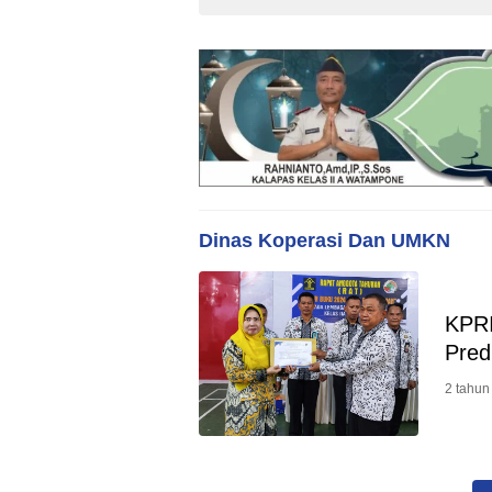
Dinas Koperasi Dan UMKN
KPR
Pred
2 tahun