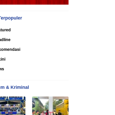
Terpopuler
tured
dline
komendasi
kini
ws
m & Kriminal