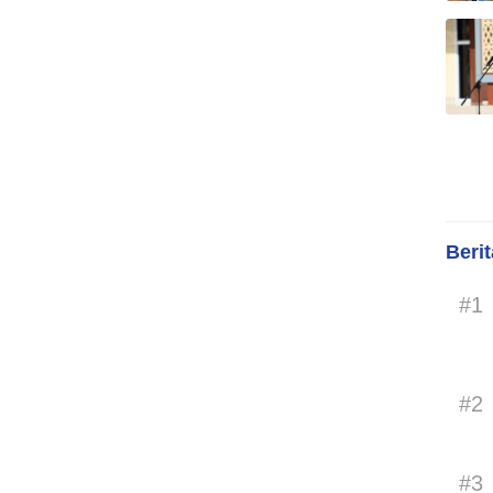
Beri
#1
#2
#3