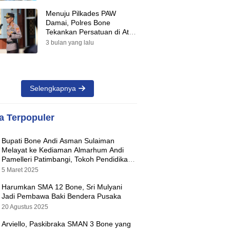
Menuju Pilkades PAW
Damai, Polres Bone
Tekankan Persatuan di Atas
Perbedaan Pilihan
3 bulan yang lalu
Selengkapnya
ta Terpopuler
Bupati Bone Andi Asman Sulaiman
Melayat ke Kediaman Almarhum Andi
Pamelleri Patimbangi, Tokoh Pendidikan
Kabupaten Bone
5 Maret 2025
Harumkan SMA 12 Bone, Sri Mulyani
Jadi Pembawa Baki Bendera Pusaka
20 Agustus 2025
Arviello, Paskibraka SMAN 3 Bone yang