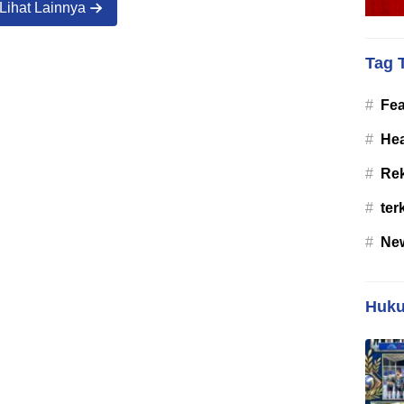
Lihat Lainnya
Tag 
#
Fea
#
Hea
#
Re
#
ter
#
Ne
Huku