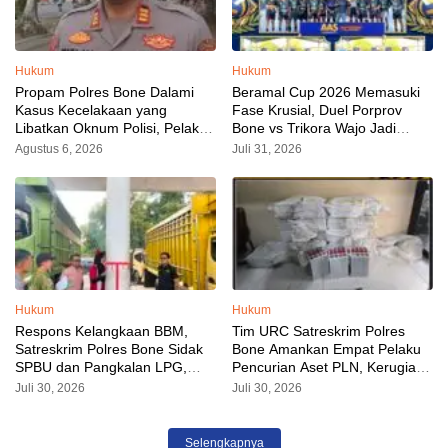
Hukum
Hukum
Propam Polres Bone Dalami
Beramal Cup 2026 Memasuki
Kasus Kecelakaan yang
Fase Krusial, Duel Porprov
Libatkan Oknum Polisi, Pelaku
Bone vs Trikora Wajo Jadi
Sudah Diamankan
Sorotan Malam Ini
Agustus 6, 2026
Juli 31, 2026
Hukum
Hukum
Respons Kelangkaan BBM,
Tim URC Satreskrim Polres
Satreskrim Polres Bone Sidak
Bone Amankan Empat Pelaku
SPBU dan Pangkalan LPG,
Pencurian Aset PLN, Kerugian
AKP Alvin Aji Imbau Pengelola
Ditaksir Capai Rp 3 Milyar
Juli 30, 2026
Juli 30, 2026
SPBU Agar Distribusi BBM
Tepat Sasaran
Selengkapnya