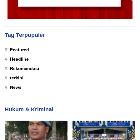
Tag Terpopuler
#
Featured
#
Headline
#
Rekomendasi
#
terkini
#
News
Hukum & Kriminal