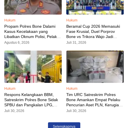
Hukum
Hukum
Propam Polres Bone Dalami
Beramal Cup 2026 Memasuki
Kasus Kecelakaan yang
Fase Krusial, Duel Porprov
Libatkan Oknum Polisi, Pelaku
Bone vs Trikora Wajo Jadi
Sudah Diamankan
Sorotan Malam Ini
Agustus 6, 2026
Juli 31, 2026
Hukum
Hukum
Respons Kelangkaan BBM,
Tim URC Satreskrim Polres
Satreskrim Polres Bone Sidak
Bone Amankan Empat Pelaku
SPBU dan Pangkalan LPG,
Pencurian Aset PLN, Kerugian
AKP Alvin Aji Imbau Pengelola
Ditaksir Capai Rp 3 Milyar
Juli 30, 2026
Juli 30, 2026
SPBU Agar Distribusi BBM
Tepat Sasaran
Selengkapnya