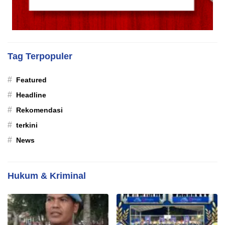
Tag Terpopuler
#
Featured
#
Headline
#
Rekomendasi
#
terkini
#
News
Hukum & Kriminal