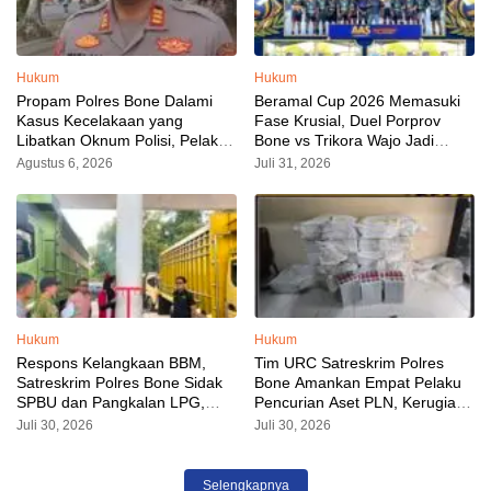
Hukum
Hukum
Propam Polres Bone Dalami
Beramal Cup 2026 Memasuki
Kasus Kecelakaan yang
Fase Krusial, Duel Porprov
Libatkan Oknum Polisi, Pelaku
Bone vs Trikora Wajo Jadi
Sudah Diamankan
Sorotan Malam Ini
Agustus 6, 2026
Juli 31, 2026
Hukum
Hukum
Respons Kelangkaan BBM,
Tim URC Satreskrim Polres
Satreskrim Polres Bone Sidak
Bone Amankan Empat Pelaku
SPBU dan Pangkalan LPG,
Pencurian Aset PLN, Kerugian
AKP Alvin Aji Imbau Pengelola
Ditaksir Capai Rp 3 Milyar
Juli 30, 2026
Juli 30, 2026
SPBU Agar Distribusi BBM
Tepat Sasaran
Selengkapnya