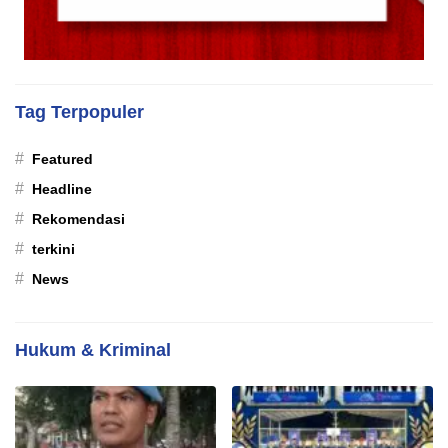
Tag Terpopuler
#
Featured
#
Headline
#
Rekomendasi
#
terkini
#
News
Hukum & Kriminal